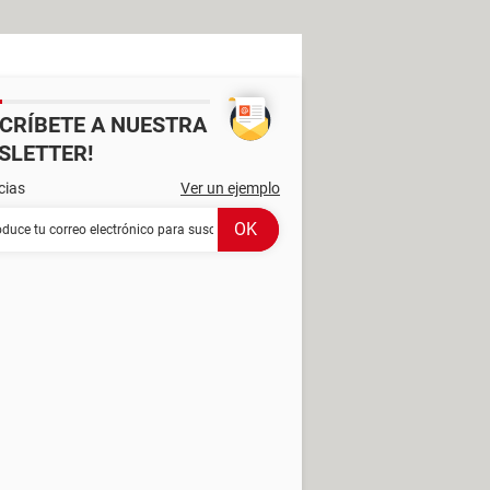
SCRÍBETE A NUESTRA
SLETTER!
cias
Ver un ejemplo