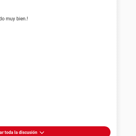
do muy bien.!
4 X2, 2300 MHz (11.5 x 200) 4400+
(MS-7327) (2 PCI, 1 PCI-E x1, 1 PCI-E x16, 2
V, AMD Hammer
R2-533 DDR2 SDRAM)
12MB533D2 512 MB DDR2-533 DDR2 SDRAM (4-4-4-
)
12MB533D2 512 MB DDR2-533 DDR2 SDRAM (4-4-4-
)
impresora (LPT1)
ar toda la discusión