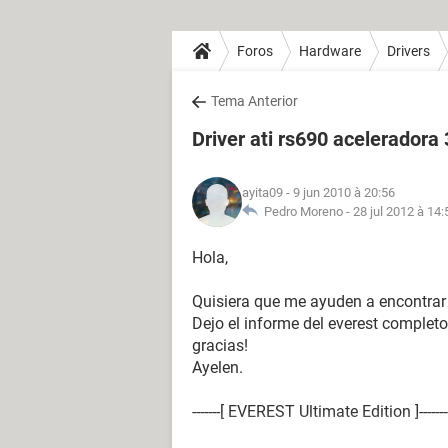
Foros
Hardware
Drivers
Tema Anterior
Driver ati rs690 aceleradora
ayita09
- 9 jun 2010 à 20:56
Pedro Moreno -
28 jul 2012 à 14:
Hola,
Quisiera que me ayuden a encontrar e
Dejo el informe del everest completo,
gracias!
Ayelen.
-------[ EVEREST Ultimate Edition ]-------------------