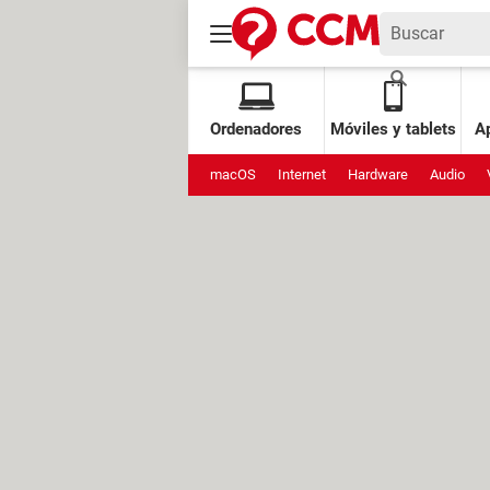
Ordenadores
Móviles y tablets
Ap
macOS
Internet
Hardware
Audio