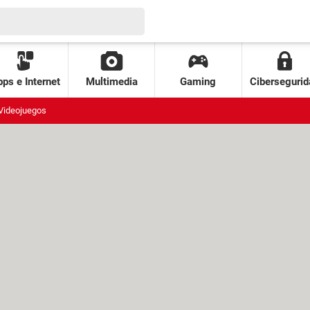
ps e Internet
Multimedia
Gaming
Cibersegurid
Videojuegos