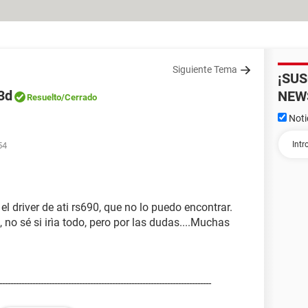
Siguiente Tema
¡SU
 3d
NEW
Resuelto
/Cerrado
Noti
54
l driver de ati rs690, que no lo puedo encontrar.
 no sé si irìa todo, pero por las dudas....Muchas
-----------------------------------------------------------------