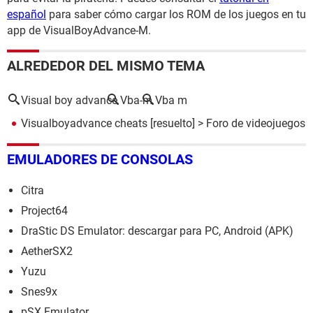
español
para saber cómo cargar los ROM de los juegos en tu
app de VisualBoyAdvance-M.
ALREDEDOR DEL MISMO TEMA
Visual boy advance
Vba-m
Vba m
Visualboyadvance cheats
[resuelto] >
Foro de videojuegos
EMULADORES DE CONSOLAS
Citra
Project64
DraStic DS Emulator: descargar para PC, Android (APK)
AetherSX2
Yuzu
Snes9x
pSX Emulator