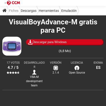
Fiches
Descargas
Herramientas
Emulación
VisualBoyAdvance-M gratis
Emuladores de consolas
para PC
Descargar para Windows
(6,8 Mo)
17 VOTOS
DESARROLLADO
VERSIÓN
LICENCIA
IDIOMA
4.7 / 5
R
ES
2.1.4
Open Source
VBA-M
development
team