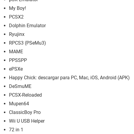
My Boy!
PCSX2
Dolphin Emulator
Ryujinx
RPCS3 (PSeMu3)
MAME
PPSSPP
ePSXe
Happy Chick: descargar para PC, Mac, iOS, Android (APK)
DeSmuME
PCSX-Reloaded
Mupen64
ClassicBoy Pro
Wii U USB Helper
72 in 1