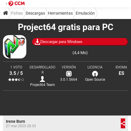
Fiches
Descargas
Herramientas
Emulación
Project64 gratis para PC
Emuladores de consolas
Descargar para Windows
(4,4 Mo)
1 VOTO
DESARROLLADO
VERSIÓN
LICENCIA
IDIOMA
3.5 / 5
R
ES
3.0.1.5664
Open Source
Project64 Team
Irene Burn
27 mai 2023 20:33