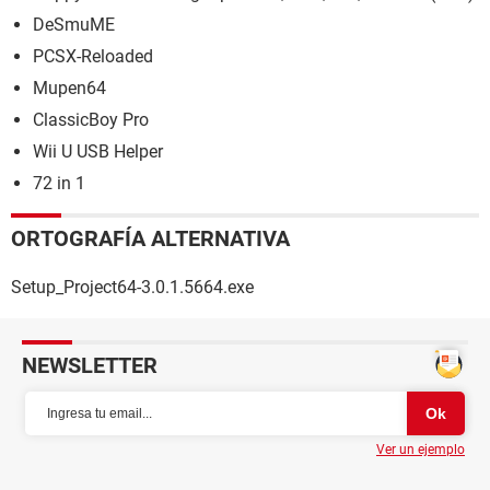
DeSmuME
PCSX-Reloaded
Mupen64
ClassicBoy Pro
Wii U USB Helper
72 in 1
ORTOGRAFÍA ALTERNATIVA
Setup_Project64-3.0.1.5664.exe
NEWSLETTER
Ver un ejemplo