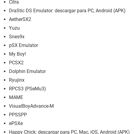
Citra
DraStic DS Emulator: descargar para PC, Android (APK)
AetherSX2
Yuzu
Snes9x
pSX Emulator
My Boy!
PCSX2
Dolphin Emulator
Ryujinx
RPCS3 (PSeMu3)
MAME
VisualBoyAdvance-M
PPSSPP
ePSXe
Happy Chick: descargar para PC, Mac, iOS, Android (APK)