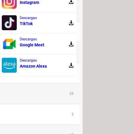
Instagram
357
Descargas
TikTok
28
Descargas
Google Meet
99
Descargas
Amazon Alexa
4
53
3