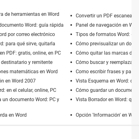
ra de herramientas en Word
Convertir un PDF escaneado e
 documento Word: guía rápida
Panel de navegación en Word:
d por correo electrónico
Tipos de formatos Word: cuá
: para qué sirve, quitarla
Cómo previsualizar un docum
n PDF: gratis, online, en PC
Cómo quitar las marcas de r
 destinatario y remitente
Cómo buscar y reemplazar pa
iones matemáticas en Word
Como escribir frases y palab
ión en Word 2007
Vista Esquema en Word: qué 
 en el celular, online, PC
Cómo guardar un documento
 a un documento Word: PC y
Vista Borrador en Word: qué 
erda en Word
Opción 'Información' en Word