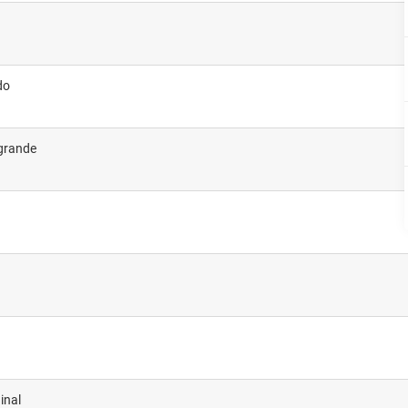
do
 grande
inal