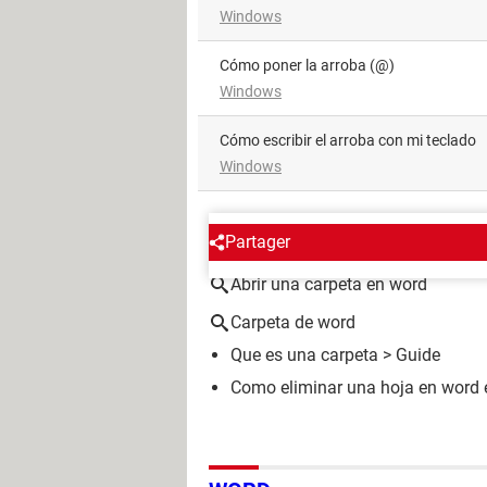
Windows
Cómo poner la arroba (@)
Windows
Cómo escribir el arroba con mi teclado
Windows
ALREDEDOR DEL MISMO T
Partager
Abrir una carpeta en word
Carpeta de word
Que es una carpeta
> Guide
Como eliminar una hoja en word e