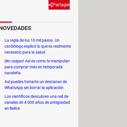
Partager
cumentos), si queremos que
NOVEDADES
s que cambiar nuestras
La regla de los 10 mil pasos. Un
cardiólogo explicó lo que es realmente
necesario para la salud
ones
.
¡No caigas! Así es como te manipulan
para comprar más en temporada
 ruta. ¡Así de fácil!
navideña
Así puedes tomarte un descanso de
WhatsApp sin borrar la aplicación
Los científicos descubren una red de
canales de 4.000 años de antigüedad
en Belice