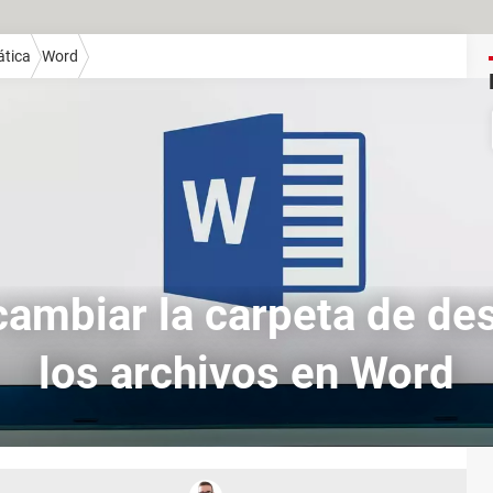
ática
Word
ambiar la carpeta de des
los archivos en Word