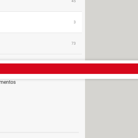
45
3
73
umentos
eta cmd
> Guide
> Guide
ord
> Guide