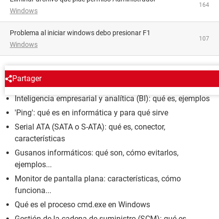
164
Windows
Problema al iniciar windows debo presionar F1
107
Windows
ENCICLOPEDIA
Partager
Inteligencia empresarial y analítica (BI): qué es, ejemplos
'Ping': qué es en informática y para qué sirve
Serial ATA (SATA o S-ATA): qué es, conector,
características
Gusanos informáticos: qué son, cómo evitarlos,
ejemplos...
Monitor de pantalla plana: características, cómo
funciona...
Qué es el proceso cmd.exe en Windows
Gestión de la cadena de suministro (SCM): qué es,