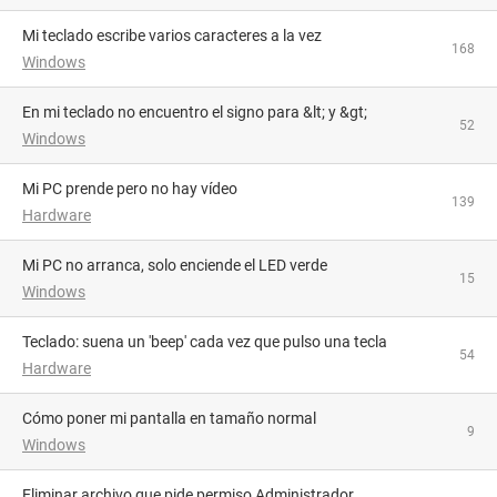
Mi teclado escribe varios caracteres a la vez
168
Windows
En mi teclado no encuentro el signo para &lt; y &gt;
52
Windows
Mi PC prende pero no hay vídeo
139
Hardware
Mi PC no arranca, solo enciende el LED verde
15
Windows
Teclado: suena un 'beep' cada vez que pulso una tecla
54
Hardware
Cómo poner mi pantalla en tamaño normal
9
Windows
Eliminar archivo que pide permiso Administrador