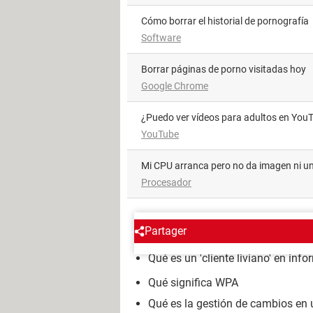
Cómo borrar el historial de pornografía
Software
Borrar páginas de porno visitadas hoy
Google Chrome
¿Puedo ver vídeos para adultos en You
YouTube
Mi CPU arranca pero no da imagen ni un
Procesador
ENCICLOPEDIA
Partager
Qué es un 'cliente liviano' en info
Qué significa WPA
Qué es la gestión de cambios en