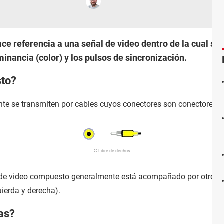
ace referencia a una señal de video dentro de la cual s
inancia (color) y los pulsos de sincronización.
sto?
e se transmiten por cables cuyos conectores son conectores R
© Libre de dechos
l de video compuesto generalmente está acompañado por otros d
uierda y derecha).
as?