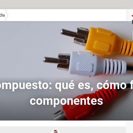
dia
ompuesto: qué es, cómo f
componentes