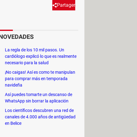
Partager
e mezclan los componentes de
NOVEDADES
La regla de los 10 mil pasos. Un
cardiólogo explicó lo que es realmente
necesario para la salud
CA amarillos (CINCH):
¡No caigas! Así es como te manipulan
para comprar más en temporada
navideña
Así puedes tomarte un descanso de
WhatsApp sin borrar la aplicación
os cables RCA, rojo y blanco, que
Los científicos descubren una red de
canales de 4.000 años de antigüedad
en Belice