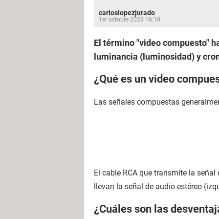
carloslopezjurado
1er octobre 2023 16:10
El término "video compuesto" h
luminancia (luminosidad) y crom
¿Qué es un video compue
Las señales compuestas generalment
El cable RCA que transmite la seña
llevan la señal de audio estéreo (izq
¿Cuáles son las desventaj