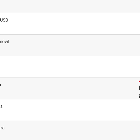
i USB
móvil
o
os
gra