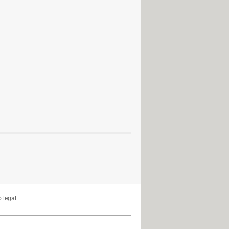
ómo evitar, ejemplos…
 tipos
a (1U)
a qué sirve
tada a objetos: Java, C++...
 cifrado
 de la muerte
ficos
istoria, cómo funciona...
 legal