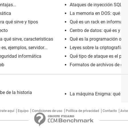
ntajas...
Ataques de inyección SQL: c
mática
La memoria en DOS: qué es y
ra qué sirve y tipos
Qué es un rack en informátic
ecto
Centro de datos: qué es y par
 qué sirve, características
Qué es la programación orien
s, ejemplos, servidor...
Leyes sobre la criptografía o
guridad informática
Qué tipo de ataque es el ping
web
Formatos de archivos de grá
be de la historia
La máquina Enigma: qué es, h
trate aquí
Equipo
Condiciones de uso
Política de privacidad
Contacto
Aviso