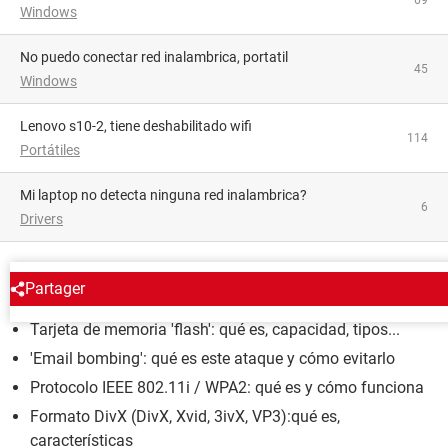
Windows
no puedo conectar red inalambrica, portatil
45
Windows
lenovo s10-2, tiene deshabilitado wifi
114
Portátiles
mi laptop no detecta ninguna red inalambrica?
6
Drivers
ENCICLOPEDIA
Partager
Tarjeta de memoria 'flash': qué es, capacidad, tipos...
'Email bombing': qué es este ataque y cómo evitarlo
Protocolo IEEE 802.11i / WPA2: qué es y cómo funciona
Formato DivX (DivX, Xvid, 3ivX, VP3):qué es,
características