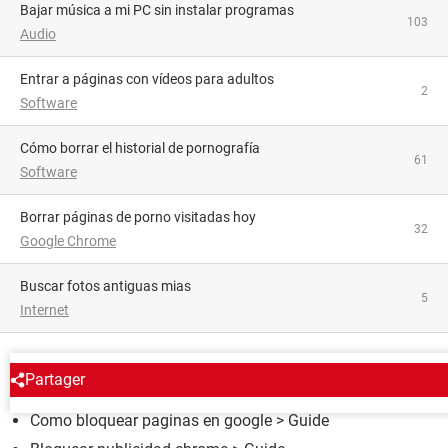
Bajar música a mi PC sin instalar programas
103
Audio
Entrar a páginas con vídeos para adultos
2
Software
Cómo borrar el historial de pornografía
61
Software
Borrar páginas de porno visitadas hoy
32
Google Chrome
buscar fotos antiguas mias
5
Internet
ALREDEDOR DEL MISMO TEMA
Partager
Como bloquear paginas en google
> Guide