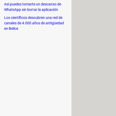
Así puedes tomarte un descanso de
WhatsApp sin borrar la aplicación
Los científicos descubren una red de
canales de 4.000 años de antigüedad
en Belice
as
. Letras en cajas! cuenta con un
la lectura y desarrollar su
uzzles para desbloquear imágenes de