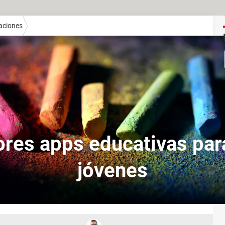
aciones
res apps educativas par
jóvenes