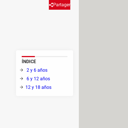
Partager
us hijos sigan aprendiendo
antes y variadas, clasificadas
6
ÍNDICE
2 y 6 años
6 y 12 años
d,
12 y 18 años
irve
zas
mienta útil para
iniciar el
biárselo!