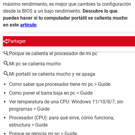
máximo rendimiento, es mejor que cambies la configuración
desde la BIOS a un bajo rendimiento.
Descubre lo que
puedes hacer si tu computador portátil se calienta mucho
en este
artículo
.
ALREDEDOR DEL MISMO TEMA
Partager
Porque se calienta el procesador de mi pc
Mi pc se calienta mucho
Mi portatil se calienta mucho y se apaga
Como saber que procesador tiene mi pc
> Guide
Como poner el barra baja en pc
> Guide
Ver temperatura de una CPU: Windows 11/10/8/7, sin
programas
> Guide
Procesador (CPU): para qué sirve, cómo funciona,
estructura
> Guide
Porque se reinicia mi pc
> Guide