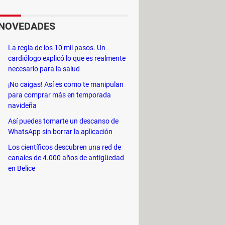
NOVEDADES
La regla de los 10 mil pasos. Un
cardiólogo explicó lo que es realmente
necesario para la salud
¡No caigas! Así es como te manipulan
para comprar más en temporada
navideña
Así puedes tomarte un descanso de
WhatsApp sin borrar la aplicación
o conocidos ya que el usuario hace
Los científicos descubren una red de
ar por algo que se puede ver gratis,
canales de 4.000 años de antigüedad
en Belice
ico abonado).