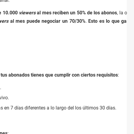
anal.
e 10.000
viewers
al mes reciben un 50% de los abonos
, la otr
wers
al mes puede negociar un 70/30%
.
Esto es lo que gana
e tus abonados tienes que cumplir con ciertos requisitos
:
.
vivo.
 en 7 días diferentes a lo largo del los últimos 30 días.
ones
: