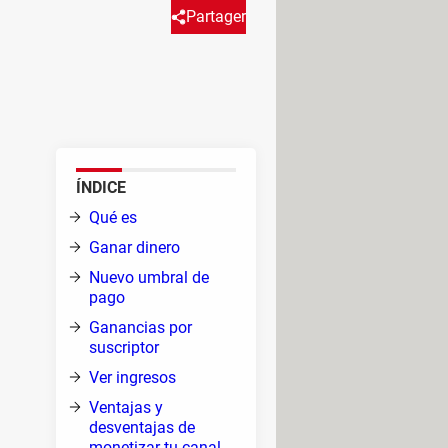
Partager
¿Quieres saber cómo monetizar
ÍNDICE
cando
Qué es
ue se
Ganar dinero
to (la
Nuevo umbral de
as se
pago
os, lo
Ganancias por
suscriptor
Ver ingresos
egos;
Ventajas y
desventajas de
monetizar tu canal