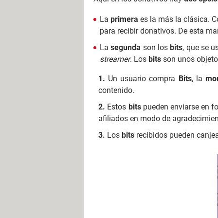
La
primera
es la más la clásica. 
para recibir donativos. De esta m
La
segunda
son los
bits
,
que se u
streamer
.
Los
bits
son unos objeto
Un usuario compra
Bits
, la
mon
contenido.
Estos
bits
pueden enviarse en f
afiliados en modo de agradecimien
Los
bits
recibidos pueden canjea