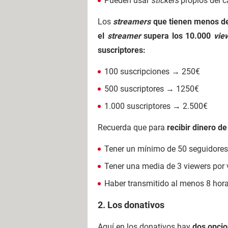
Pueden usar
stickers
propios del c
Los
streamers
que tienen menos d
el
streamer
supera los 10.000
vie
suscriptores:
100 suscripciones → 250€
500 suscriptores → 1250€
1.000 suscriptores → 2.500€
Recuerda que para
recibir dinero d
Tener un mínimo de 50 seguidores
Tener una media de 3 viewers por 
Haber transmitido al menos 8 horas
2. Los donativos
Aquí en los donativos hay
dos opci