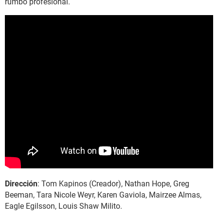
rumbo profesional.
Dirección
: Tom Kapinos (Creador), Nathan Hope, Greg
Beeman, Tara Nicole Weyr, Karen Gaviola, Mairzee Almas,
Eagle Egilsson, Louis Shaw Milito.