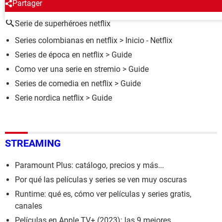
ALREDEDOR DEL MISMO TEMA
Partager
Serie de superhéroes netflix
Series colombianas en netflix
> Inicio - Netflix
Series de época en netflix
> Guide
Como ver una serie en stremio
> Guide
Series de comedia en netflix
> Guide
Serie nordica netflix
> Guide
STREAMING
Paramount Plus: catálogo, precios y más...
Por qué las películas y series se ven muy oscuras
Runtime: qué es, cómo ver películas y series gratis,
canales
Películas en Apple TV+ (2023): las 9 mejores