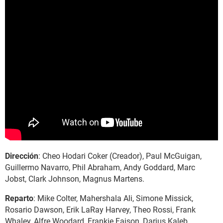
Dirección
: Cheo Hodari Coker (Creador), Paul McGuigan,
Guillermo Navarro, Phil Abraham, Andy Goddard, Marc
Jobst, Clark Johnson, Magnus Martens.
Reparto
: Mike Colter, Mahershala Ali, Simone Missick,
Rosario Dawson, Erik LaRay Harvey, Theo Rossi, Frank
Whaley, Alfre Woodard, Frankie Faison, Darius Kaleb.