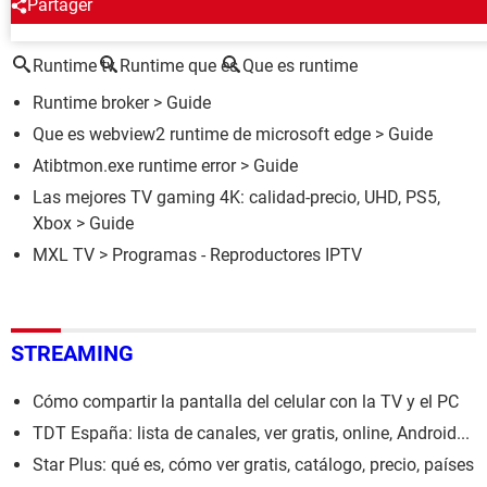
Partager
ALREDEDOR DEL MISMO TEMA
Runtime tv
Runtime que es
Que es runtime
Runtime broker
> Guide
Que es webview2 runtime de microsoft edge
> Guide
Atibtmon.exe runtime error
> Guide
Las mejores TV gaming 4K: calidad-precio, UHD, PS5,
Xbox
> Guide
MXL TV
> Programas - Reproductores IPTV
STREAMING
Cómo compartir la pantalla del celular con la TV y el PC
TDT España: lista de canales, ver gratis, online, Android...
Star Plus: qué es, cómo ver gratis, catálogo, precio, países