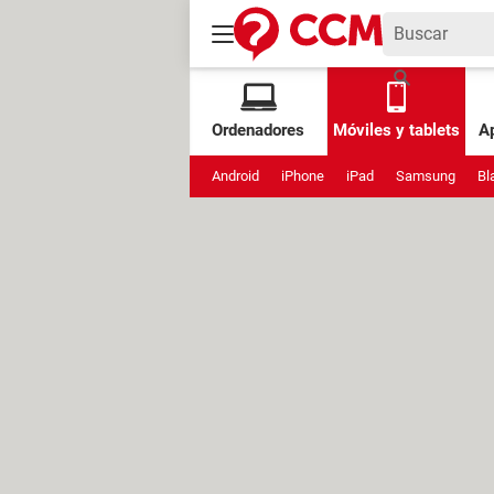
Ordenadores
Móviles y tablets
Ap
Android
iPhone
iPad
Samsung
Bl