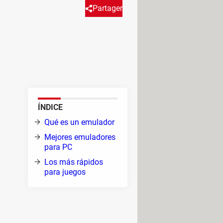
Partager
aciones desde tu ordenador,
 mostramos nuestro top 10 con
ÍNDICE
Qué es un emulador
l.
Mejores emuladores
op y
para PC
Los más rápidos
para juegos
res