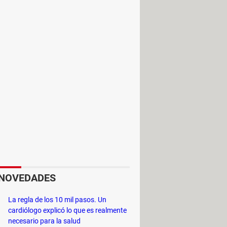
MEmu Play es la opción que andabas
a que usa computadoras de bajos
de las ventajas de MEmu Play es que
mular el GPS.
NOVEDADES
La regla de los 10 mil pasos. Un
cardiólogo explicó lo que es realmente
necesario para la salud