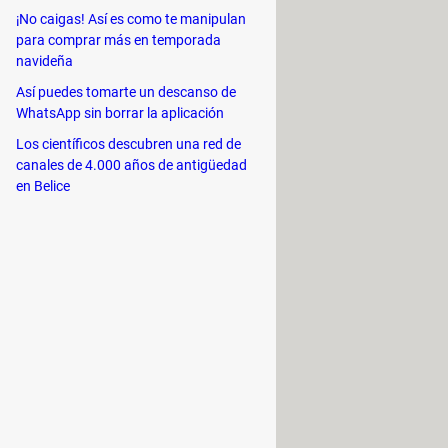
¡No caigas! Así es como te manipulan
para comprar más en temporada
navideña
Así puedes tomarte un descanso de
WhatsApp sin borrar la aplicación
Los científicos descubren una red de
canales de 4.000 años de antigüedad
en Belice
ramientas de gran utilidad, como el
rder. Además,
alberga soporte para
r tipo de usuario. Además, corre