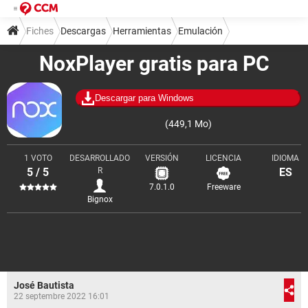
Fiches
Descargas
Herramientas
Emulación
NoxPlayer gratis para PC
Emuladores de Android
Descargar para Windows
(449,1 Mo)
1 VOTO
DESARROLLADO
VERSIÓN
LICENCIA
IDIOMA
5 / 5
R
ES
7.0.1.0
Freeware
Bignox
José Bautista
22 septembre 2022 16:01