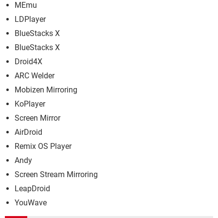
MEmu
LDPlayer
BlueStacks X
BlueStacks X
Droid4X
ARC Welder
Mobizen Mirroring
KoPlayer
Screen Mirror
AirDroid
Remix OS Player
Andy
Screen Stream Mirroring
LeapDroid
YouWave