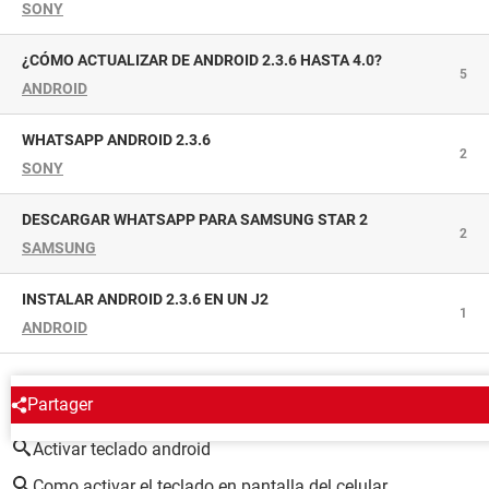
SONY
¿CÓMO ACTUALIZAR DE ANDROID 2.3.6 HASTA 4.0?
5
ANDROID
WHATSAPP ANDROID 2.3.6
2
SONY
DESCARGAR WHATSAPP PARA SAMSUNG STAR 2
2
SAMSUNG
INSTALAR ANDROID 2.3.6 EN UN J2
1
ANDROID
ALREDEDOR DEL MISMO TEMA
Partager
Activar teclado android
Como activar el teclado en pantalla del celular