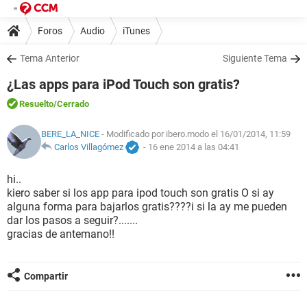
Foros
Audio
iTunes
Tema Anterior
Siguiente Tema
¿Las apps para iPod Touch son gratis?
Resuelto
/Cerrado
BERE_LA_NICE
- Modificado por ibero.modo el 16/01/2014, 11:59
Carlos Villagómez
-
16 ene 2014 a las 04:41
hi..
kiero saber si los app para ipod touch son gratis O si ay
alguna forma para bajarlos gratis????i si la ay me pueden
dar los pasos a seguir?.......
gracias de antemano!!
Compartir