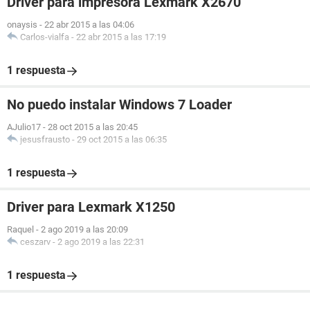
Driver para impresora Lexmark X2670
onaysis
-
22 abr 2015 a las 04:06
Carlos-vialfa
-
22 abr 2015 a las 17:19
1 respuesta
No puedo instalar Windows 7 Loader
AJulio17
-
28 oct 2015 a las 20:45
jesusfrausto
-
29 oct 2015 a las 06:35
1 respuesta
Driver para Lexmark X1250
Raquel
-
2 ago 2019 a las 20:09
ceszarv
-
2 ago 2019 a las 22:31
1 respuesta