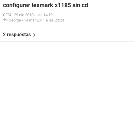
configurar lexmark x1185 sin cd
CECI
-
29 dic 2010 a las 14:19
George
-
14 mar 2011 a las 20:24
2 respuestas