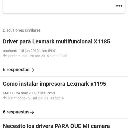
Discusiones similares
Driver para Lexmark multifuncional X1185
cachorro
-
18 jun 2010 a las 09:41
pantera leal
-
20 abr 2016 a las 22:33
6 respuestas
Como instalar impresora Lexmark x1195
MACO
-
24 may 2009 a las 19:58
karithoooo
-
25 jul 2013 a las 23:16
6 respuestas
Necesito los drivers PARA QUE MI camara