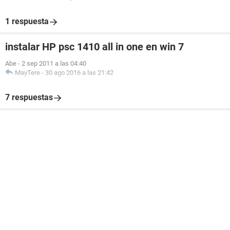
1 respuesta
instalar HP psc 1410 all in one en win 7
Abe
-
2 sep 2011 a las 04:40
MayTere
-
30 ago 2016 a las 21:42
7 respuestas