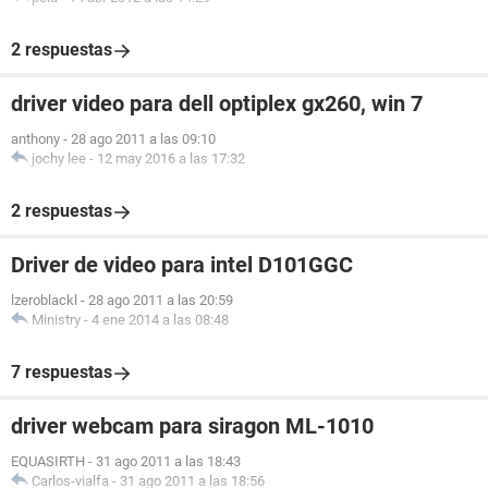
2 respuestas
driver video para dell optiplex gx260, win 7
anthony
-
28 ago 2011 a las 09:10
jochy lee
-
12 may 2016 a las 17:32
2 respuestas
Driver de video para intel D101GGC
lzeroblackl
-
28 ago 2011 a las 20:59
Ministry
-
4 ene 2014 a las 08:48
7 respuestas
driver webcam para siragon ML-1010
EQUASIRTH
-
31 ago 2011 a las 18:43
Carlos-vialfa
-
31 ago 2011 a las 18:56