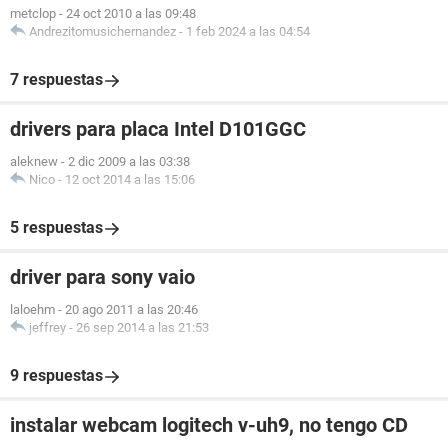
metclop
-
24 oct 2010 a las 09:48
Andrezitomusichernandez
-
1 feb 2024 a las 04:54
7 respuestas
drivers para placa Intel D101GGC
aleknew
-
2 dic 2009 a las 03:38
Nico
-
12 oct 2014 a las 15:06
5 respuestas
driver para sony vaio
laloehm
-
20 ago 2011 a las 20:46
jeffrey
-
26 sep 2014 a las 21:53
9 respuestas
instalar webcam logitech v-uh9, no tengo CD