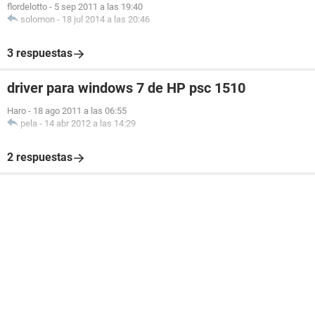
flordelotto
-
5 sep 2011 a las 19:40
solomon
-
18 jul 2014 a las 20:46
3 respuestas
driver para windows 7 de HP psc 1510
Haro
-
18 ago 2011 a las 06:55
pela
-
14 abr 2012 a las 14:29
2 respuestas