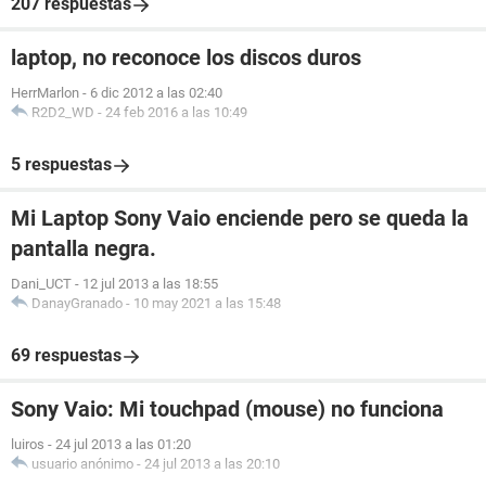
207 respuestas
laptop, no reconoce los discos duros
HerrMarlon
-
6 dic 2012 a las 02:40
R2D2_WD
-
24 feb 2016 a las 10:49
5 respuestas
Mi Laptop Sony Vaio enciende pero se queda la
pantalla negra.
Dani_UCT
-
12 jul 2013 a las 18:55
DanayGranado
-
10 may 2021 a las 15:48
69 respuestas
Sony Vaio: Mi touchpad (mouse) no funciona
luiros
-
24 jul 2013 a las 01:20
usuario anónimo
-
24 jul 2013 a las 20:10