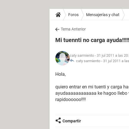
Foros
Mensajerías y chat
Tema Anterior
Mi tuennti no carga ayuda!!!!!
caty sarmiento
- 31 jul 2011 a las 20
caty sarmiento -
31 jul 2011 a la
Hola,
quiero entrar en mi tuenti y carga h
ayudaaaaaaaaaaaa ke hagoo llebo varios
rapidoooooo!!!!
Compartir