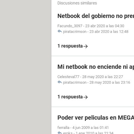
Discusiones similares
Netbook del gobierno no pre
Facundo_3097
-
23 abr 2020 a las 04:30
piratacrimson
-
23 abr 2020 a las 12:48
1 respuesta
Mi netbook no enciende ni 
Celesteval77
-
28 may 2020 a las 22:27
piratacrimson
-
28 may 2020 a las 23:16
1 respuesta
Poder ver peliculas en MEG
ferralla
-
4 jun 2009 a las 01:41
eroks
-
1 ene 2010 a las 21:34