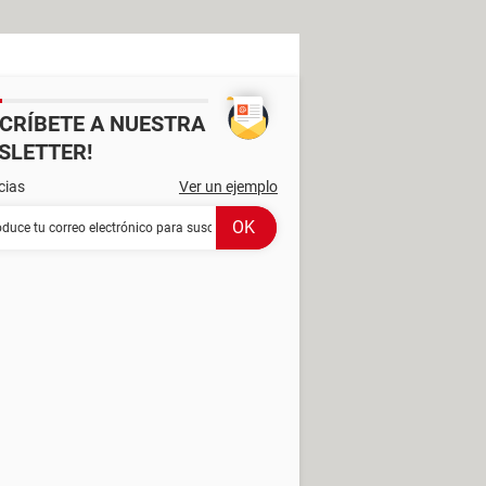
SCRÍBETE A NUESTRA
SLETTER!
cias
Ver un ejemplo