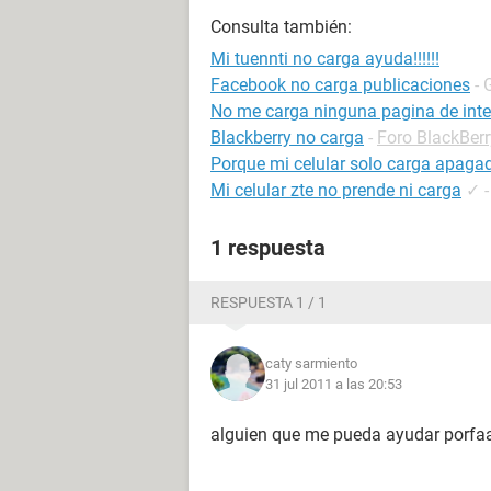
Consulta también:
Mi tuennti no carga ayuda!!!!!!
Facebook no carga publicaciones
- 
No me carga ninguna pagina de inte
Blackberry no carga
-
Foro BlackBerr
Porque mi celular solo carga apaga
Mi celular zte no prende ni carga
✓
1 respuesta
RESPUESTA 1 / 1
caty sarmiento
31 jul 2011 a las 20:53
alguien que me pueda ayudar porfaa