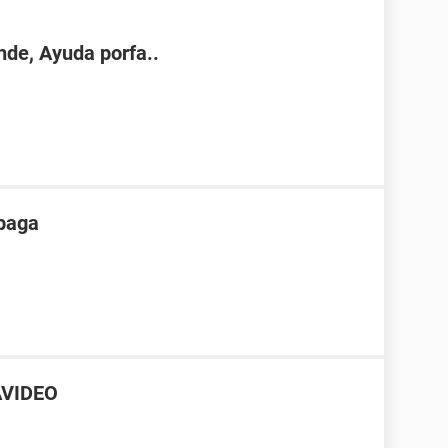
nde, Ayuda porfa..
apaga
AVIDEO