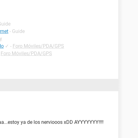
Guide
rnet
- Guide
y
do
✓
-
Foro Móviles/PDA/GPS
-
Foro Móviles/PDA/GPS
a...estoy ya de los nerviooos xDD AYYYYYYY!!!!