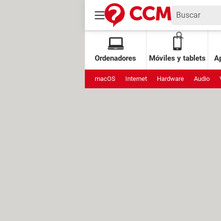
Ordenadores
Móviles y tablets
Ap
macOS
Internet
Hardware
Audio