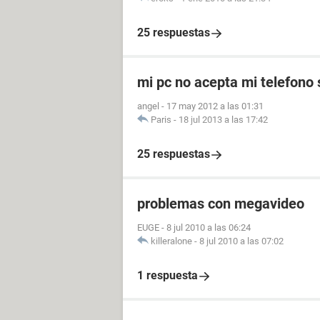
25 respuestas
mi pc no acepta mi telefono
angel
-
17 may 2012 a las 01:31
Paris
-
18 jul 2013 a las 17:42
25 respuestas
problemas con megavideo
EUGE
-
8 jul 2010 a las 06:24
killeralone
-
8 jul 2010 a las 07:02
1 respuesta