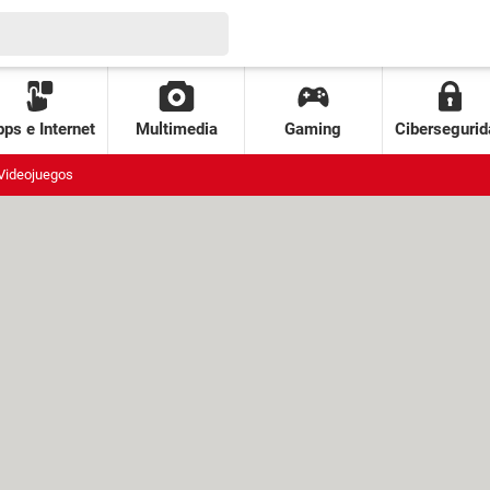
ps e Internet
Multimedia
Gaming
Cibersegurid
Videojuegos