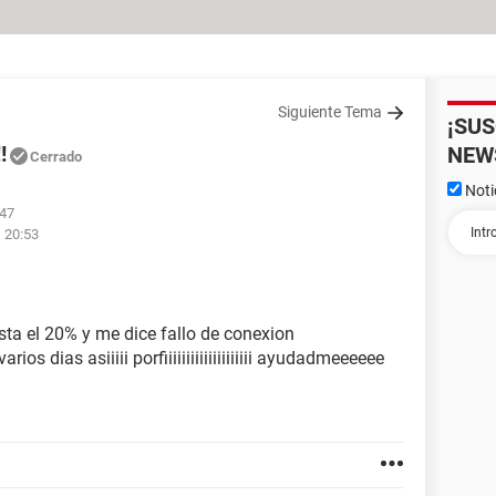
Siguiente Tema
¡SU
!
NEW
Cerrado
Noti
:47
s 20:53
asta el 20% y me dice fallo de conexion
 dias asiiiii porfiiiiiiiiiiiiiiiiiiii ayudadmeeeeee