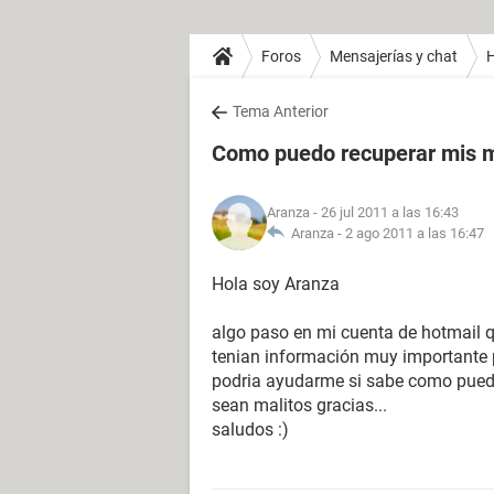
Foros
Mensajerías y chat
H
Tema Anterior
Como puedo recuperar mis m
Aranza
- 26 jul 2011 a las 16:43
Aranza -
2 ago 2011 a las 16:47
Hola soy Aranza
algo paso en mi cuenta de hotmail 
tenian información muy importante pa
podria ayudarme si sabe como puedo
sean malitos gracias...
saludos :)