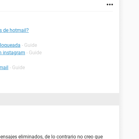
 de hotmail?
bloqueada
- Guide
n instagram
- Guide
mail
- Guide
ensajes eliminados, de lo contrario no creo que