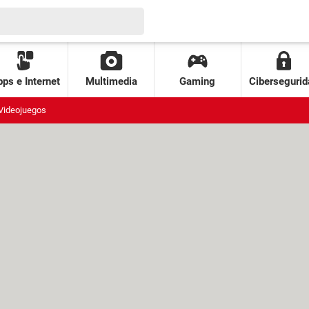
ps e Internet
Multimedia
Gaming
Cibersegurid
Videojuegos