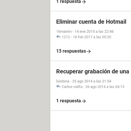
1 respuesta
Eliminar cuenta de Hotmail
16mairim
-
14 ene 2015 a las 22:48
1212
-
18 feb 2017 a las 05:20
13 respuestas
Recuperar grabación de una
luistena
-
25 ago 2014 a las 21:54
Carlos-vialfa
-
26 ago 2014 a las 04:13
1 respuesta