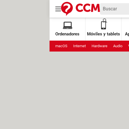
Ordenadores
Móviles y tablets
Ap
macOS
Internet
Hardware
Audio