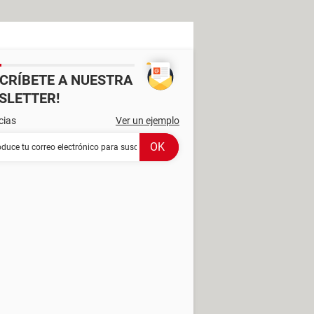
SCRÍBETE A NUESTRA
SLETTER!
cias
Ver un ejemplo