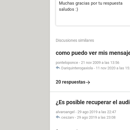
Muchas gracias por tu respuesta
saludos :)
Discusiones similares
como puedo ver mis mensaje
ponteloponce
-
21 nov 2009 a las 13:56
Dariquinterogaxiola
-
11 nov 2020 a las 15
20 respuestas
¿Es posible recuperar el aud
alvaroangel
-
29 ago 2019 a las 22:47
ceszarv
-
29 ago 2019 a las 23:08