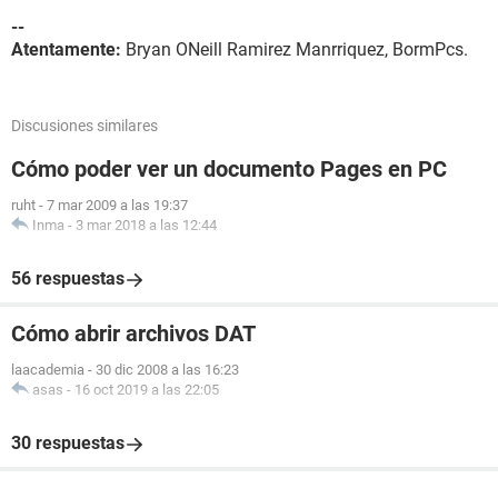
--
Atentamente:
Bryan ONeill Ramirez Manrriquez, BormPcs.
Discusiones similares
Cómo poder ver un documento Pages en PC
ruht
-
7 mar 2009 a las 19:37
Inma
-
3 mar 2018 a las 12:44
56 respuestas
Cómo abrir archivos DAT
laacademia
-
30 dic 2008 a las 16:23
asas
-
16 oct 2019 a las 22:05
30 respuestas