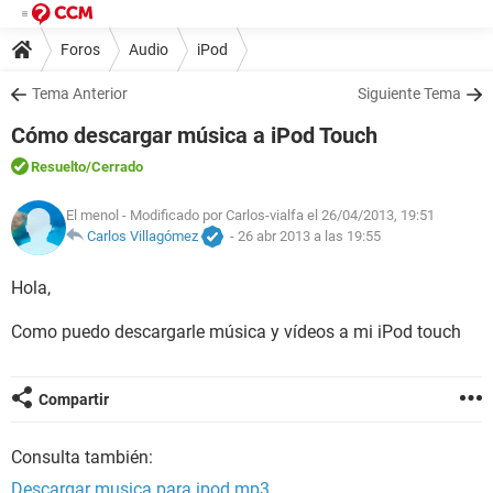
Foros
Audio
iPod
Tema Anterior
Siguiente Tema
Cómo descargar música a iPod Touch
Resuelto
/Cerrado
El menol
- Modificado por Carlos-vialfa el 26/04/2013, 19:51
Carlos Villagómez
-
26 abr 2013 a las 19:55
Hola,
Como puedo descargarle música y vídeos a mi iPod touch
Compartir
Consulta también:
Descargar musica para ipod mp3