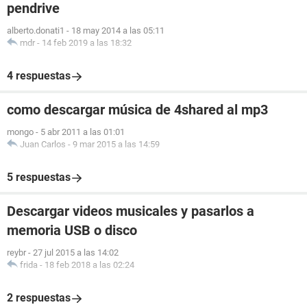
pendrive
alberto.donati1
-
18 may 2014 a las 05:11
mdr
-
14 feb 2019 a las 18:32
4 respuestas
como descargar música de 4shared al mp3
mongo
-
5 abr 2011 a las 01:01
Juan Carlos
-
9 mar 2015 a las 14:59
5 respuestas
Descargar videos musicales y pasarlos a
memoria USB o disco
reybr
-
27 jul 2015 a las 14:02
frida
-
18 feb 2018 a las 02:24
2 respuestas