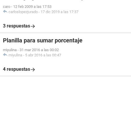
caro
-
12 feb 2009 a las 17:53
carloslopezjurado
-
17 dic 2019 a las 17:37
3 respuestas
Planilla para sumar porcentaje
miyulina
-
31 mar 2016 a las 00:02
miyulina
-
5 abr 2016 a las 00:47
4 respuestas