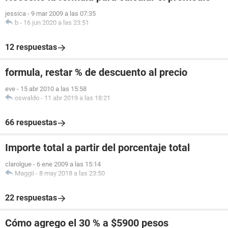
jessica
-
9 mar 2009 a las 07:35
b
-
16 jun 2020 a las 23:51
12 respuestas
formula, restar % de descuento al precio
eve
-
15 abr 2010 a las 15:58
oswaldo
-
11 abr 2019 a las 18:21
66 respuestas
Importe total a partir del porcentaje total
clarolgue
-
6 ene 2009 a las 15:14
Maggii
-
8 may 2018 a las 23:50
22 respuestas
Cómo agrego el 30 % a $5900 pesos