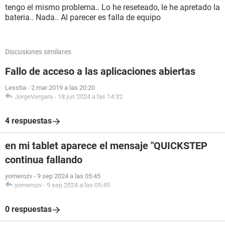
tengo el mismo problema.. Lo he reseteado, le he apretado la
bateria.. Nada.. Al parecer es falla de equipo
Discusiones similares
Fallo de acceso a las aplicaciones abiertas
Lesstia
-
2 mar 2019 a las 20:20
JorgeVergara
-
18 jun 2024 a las 14:32
4 respuestas
en mi tablet aparece el mensaje "QUICKSTEP
continua fallando
yomerozv
-
9 sep 2024 a las 05:45
yomerozv
-
9 sep 2024 a las 05:45
0 respuestas