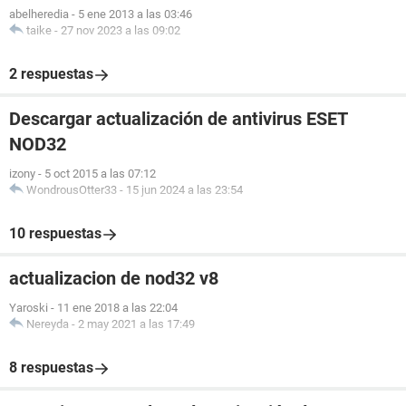
abelheredia
-
5 ene 2013 a las 03:46
taike
-
27 nov 2023 a las 09:02
2 respuestas
Descargar actualización de antivirus ESET
NOD32
izony
-
5 oct 2015 a las 07:12
WondrousOtter33
-
15 jun 2024 a las 23:54
10 respuestas
actualizacion de nod32 v8
Yaroski
-
11 ene 2018 a las 22:04
Nereyda
-
2 may 2021 a las 17:49
8 respuestas