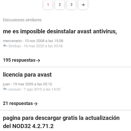
1
2
3
Discusiones similares
me es imposible desinstalar avast antivirus,
mercenario
-
10 nov 2008 a las 15:08
Simbax
-
16 mar 2020 a las 03:06
195 respuestas
licencia para avast
juan
-
19 mar 2009 a las 05:10
runouni
-
7 ago 2010 a las 14:02
21 respuestas
pagina para descargar gratis la actualización
del NOD32 4.2.71.2