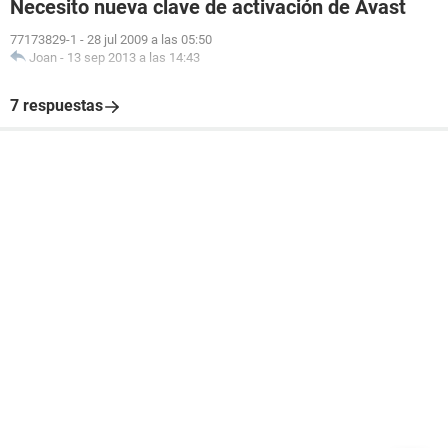
Necesito nueva clave de activación de Avast
77173829-1
-
28 jul 2009 a las 05:50
Joan
-
13 sep 2013 a las 14:43
7 respuestas