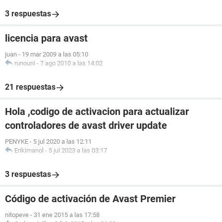
3 respuestas
licencia para avast
juan
-
19 mar 2009 a las 05:10
runouni
-
7 ago 2010 a las 14:02
21 respuestas
Hola ,codigo de activacion para actualizar
controladores de avast driver update
PENYKE
-
5 jul 2020 a las 12:11
Erikimanol
-
5 jul 2023 a las 03:17
3 respuestas
Código de activación de Avast Premier
nitopeve
-
31 ene 2015 a las 17:58