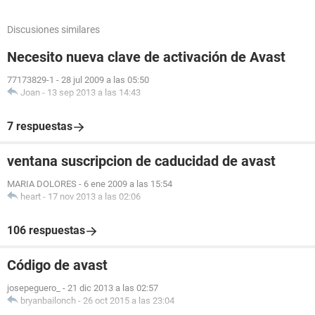
Discusiones similares
Necesito nueva clave de activación de Avast
77173829-1
-
28 jul 2009 a las 05:50
Joan
-
13 sep 2013 a las 14:43
7 respuestas
ventana suscripcion de caducidad de avast
MARIA DOLORES
-
6 ene 2009 a las 15:54
heart
-
17 nov 2013 a las 02:06
106 respuestas
Código de avast
josepeguero_
-
21 dic 2013 a las 02:57
bryanbailonch
-
26 oct 2015 a las 23:04