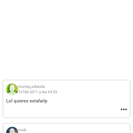
Inomej¿sdiaoda
15 feb 2011 a las 04:53
Lol quieres estafarlp
noob