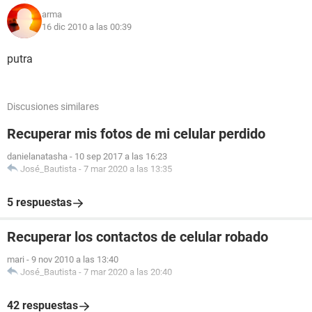
arma
16 dic 2010 a las 00:39
putra
Discusiones similares
Recuperar mis fotos de mi celular perdido
danielanatasha
-
10 sep 2017 a las 16:23
José_Bautista
-
7 mar 2020 a las 13:35
5 respuestas
Recuperar los contactos de celular robado
mari
-
9 nov 2010 a las 13:40
José_Bautista
-
7 mar 2020 a las 20:40
42 respuestas