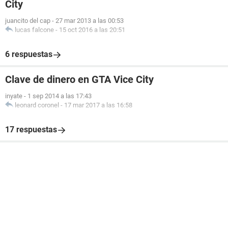
City
juancito del cap
-
27 mar 2013 a las 00:53
lucas falcone
-
15 oct 2016 a las 20:51
6 respuestas
Clave de dinero en GTA Vice City
inyate
-
1 sep 2014 a las 17:43
leonard coronel
-
17 mar 2017 a las 16:58
17 respuestas