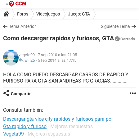
Foros
Videojuegos
Juego: GTA
Tema Anterior
Siguiente Tema
Como descargar rapidos y furiosos, GTA
Cerrado
vegeta99
- 7 sep 2010 a las 21:05
will25
-
5 feb 2014 a las 17:15
HOLA COMO PUEDO DESCARGAR CARROS DE RAPIDO Y
FURIOSO PARA GTA SAN ANDREAS PC GRACIAS..............
Compartir
Consulta también:
Descargar gta vice city rapidos y furiosos para pc
Gta rapido y furioso
- Mejores respuestas
Vegeta99
- Mejores respuestas