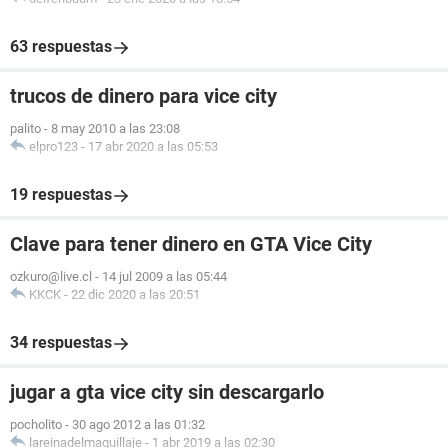
63 respuestas
trucos de dinero para vice city
palito
-
8 may 2010 a las 23:08
elpro123
-
17 abr 2020 a las 05:53
19 respuestas
Clave para tener dinero en GTA Vice City
ozkuro@live.cl
-
14 jul 2009 a las 05:44
KKCK
-
22 dic 2020 a las 20:51
34 respuestas
jugar a gta vice city sin descargarlo
pocholito
-
30 ago 2012 a las 01:32
lareinadelmaquillaje
-
1 abr 2019 a las 02:30