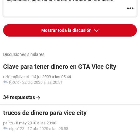
Mostrar toda la discusión
Discusiones similares
Clave para tener dinero en GTA Vice City
ozkuro@live.cl
-
14 jul 2009 a las 05:44
KKCK
-
22 dic 2020 a las 20:51
34 respuestas
trucos de dinero para vice city
palito
-
8 may 2010 a las 23:08
elpro123
-
17 abr 2020 a las 05:53