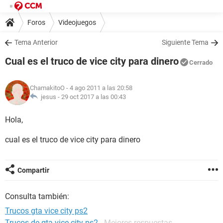
Foros
Videojuegos
Tema Anterior
Siguiente Tema
Cual es el truco de vice city para dinero
Cerrado
ChamakitoO
- 4 ago 2011 a las 20:58
jesus -
29 oct 2017 a las 00:43
Hola,
cual es el truco de vice city para dinero
Compartir
Consulta también:
Trucos gta vice city ps2
Trucos de gta vice city ps2
- Mejores respuestas