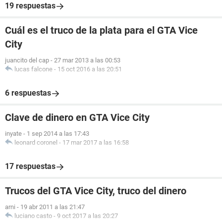
19 respuestas
Cuál es el truco de la plata para el GTA Vice
City
juancito del cap
-
27 mar 2013 a las 00:53
lucas falcone
-
15 oct 2016 a las 20:51
6 respuestas
Clave de dinero en GTA Vice City
inyate
-
1 sep 2014 a las 17:43
leonard coronel
-
17 mar 2017 a las 16:58
17 respuestas
Trucos del GTA Vice City, truco del dinero
arni
-
19 abr 2011 a las 21:47
luciano casto
-
9 oct 2017 a las 20:27