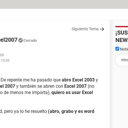
Siguiente Tema
¡SU
cel2007
NEW
Cerrado
Noti
:06
 15:55
. De repente me ha pasado que
abro Excel 2003
y
el 2007
y también se abren con
Excel 2007
(no
s lo de menos me importa),
quiero es usar Excel
 pero ya lo he resuelto
(abro, grabo y es word