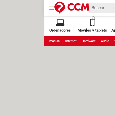
Ordenadores
Móviles y tablets
Ap
macOS
Internet
Hardware
Audio