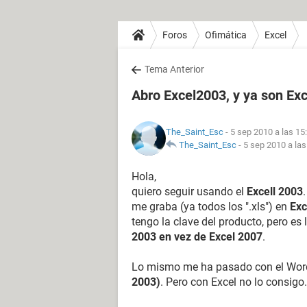
Foros
Ofimática
Excel
Tema Anterior
Abro Excel2003, y ya son Ex
The_Saint_Esc
- 5 sep 2010 a las 15
The_Saint_Esc
-
5 sep 2010 a las
Hola,
quiero seguir usando el
Excell 2003
me graba (ya todos los ".xls") en
Exc
tengo la clave del producto, pero e
2003 en vez de Excel 2007
.
Lo mismo me ha pasado con el Word,
2003)
. Pero con Excel no lo consigo.