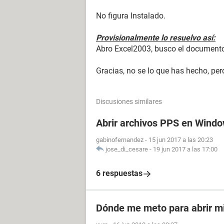
No figura Instalado.
Provisionalmente lo resuelvo así:
Abro Excel2003, busco el documento
Gracias, no se lo que has hecho, pe
Discusiones similares
Abrir archivos PPS en Wind
gabinofernandez
-
15 jun 2017 a las 20:23
jose_di_cesare
-
19 jun 2017 a las 17:00
6 respuestas
Dónde me meto para abrir mi