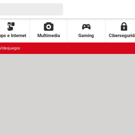
ps e Internet
Multimedia
Gaming
Cibersegurid
Videojuegos