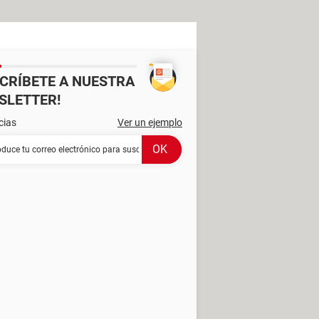
SCRÍBETE A NUESTRA
SLETTER!
cias
Ver un ejemplo