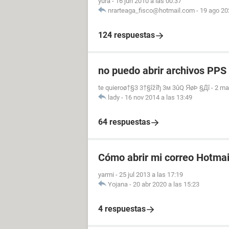
yura
-
16 jun 2010 a las 00:37
nrarteaga_fisco@hotmail.com
-
19 ago 20
124 respuestas
no puedo abrir archivos PPS
te quieroø†§3 3†§îžîђ 3м 3ûQ ЯøÞ §Дî
-
2 ma
lady
-
16 nov 2014 a las 13:49
64 respuestas
Cómo abrir mi correo Hotmai
yarmi
-
25 jul 2013 a las 17:19
Yojana
-
20 abr 2020 a las 15:23
4 respuestas