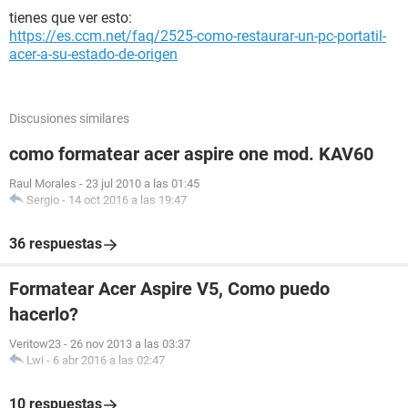
tienes que ver esto:
https://es.ccm.net/faq/2525-como-restaurar-un-pc-portatil-
acer-a-su-estado-de-origen
Discusiones similares
como formatear acer aspire one mod. KAV60
Raul Morales
-
23 jul 2010 a las 01:45
Sergio
-
14 oct 2016 a las 19:47
36 respuestas
Formatear Acer Aspire V5, Como puedo
hacerlo?
Veritow23
-
26 nov 2013 a las 03:37
Lwi
-
6 abr 2016 a las 02:47
10 respuestas