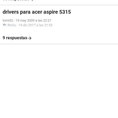
drivers para acer aspire 5315
tomi52
-
19 may 2009 a las 22:21
Ricky
-
19 dic 2017 a las 21:53
9 respuestas