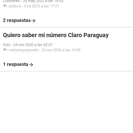
Luistorres
-
26 may 2022 a las 14:53
gslaura
-
3 jul 2022 a las 17:21
2 respuestas
Quiero saber mi número Claro Paraguay
Kuki
-
24 nov 2020 a las 02:47
carloslopezjurado
-
25 nov 2020 a las 10:29
1 respuesta