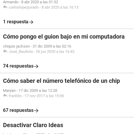
Armando
-
8 abr 2020 a las 01:32
carloslopezjurado
-
8 abr 2020 a las 16:13
1 respuesta
Cómo pongo el guion bajo en mi computadora
chiquis jackson
-
31 dic 2009 a las 02:16
José_Bautista
-
26 jun 2020 a las 16:42
74 respuestas
Cómo saber el número telefónico de un chip
Maryan
-
17 dic 2009 a las 12:28
franklin
-
17 nov 2017 a las 15:06
67 respuestas
Desactivar Claro Ideas