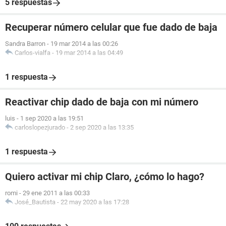
5 respuestas
Recuperar número celular que fue dado de baja
Sandra Barron
-
19 mar 2014 a las 00:26
Carlos-vialfa
-
19 mar 2014 a las 04:49
1 respuesta
Reactivar chip dado de baja con mi número
luis
-
1 sep 2020 a las 19:51
carloslopezjurado
-
2 sep 2020 a las 13:35
1 respuesta
Quiero activar mi chip Claro, ¿cómo lo hago?
romi
-
29 ene 2011 a las 00:33
José_Bautista
-
22 may 2020 a las 17:28