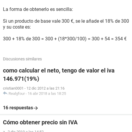
La forma de obtenerlo es sencilla:
Si un producto de base vale 300 €, se le añade el 18% de 300
y su coste es:
300 + 18% de 300 = 300 + (18*300/100) = 300 + 54 = 354 €
Discusiones similares
como calcular el neto, tengo de valor el iva
146.971(19%)
cristian0001
-
12 dic 2012 a las 21:16
Realgfour
-
16 abr 2018 a las 18:25
16 respuestas
Cómo obtener precio sin IVA
z
-
2 dic 2010 a las 14:52