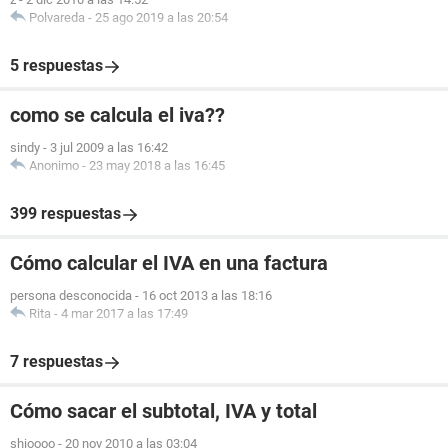
Polvareda
-
25 ago 2019 a las 20:54
5 respuestas
como se calcula el iva??
sindy
-
3 jul 2009 a las 16:42
Anonimo
-
23 may 2018 a las 16:45
399 respuestas
Cómo calcular el IVA en una factura
persona desconocida
-
16 oct 2013 a las 18:16
Rita
-
4 mar 2017 a las 17:49
7 respuestas
Cómo sacar el subtotal, IVA y total
shioooo
-
20 nov 2010 a las 03:04