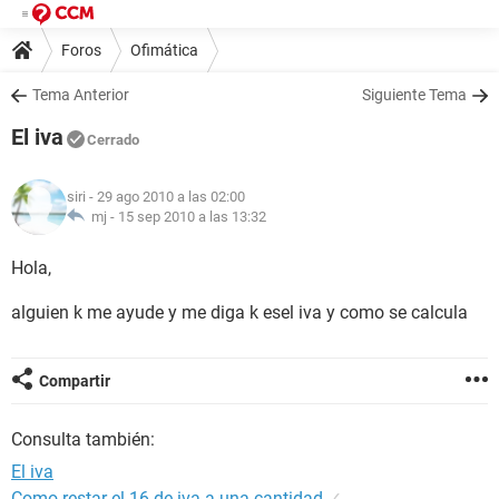
Foros
Ofimática
Tema Anterior
Siguiente Tema
El iva
Cerrado
siri
- 29 ago 2010 a las 02:00
mj -
15 sep 2010 a las 13:32
Hola,
alguien k me ayude y me diga k esel iva y como se calcula
Compartir
Consulta también:
El iva
Como restar el 16 de iva a una cantidad
✓