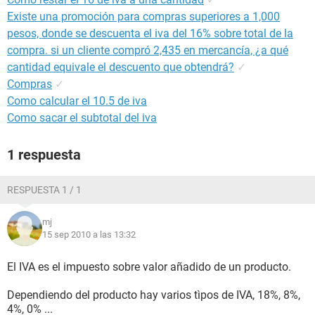
Existe una promoción para compras superiores a 1,000
pesos, donde se descuenta el iva del 16% sobre total de la
compra. si un cliente compró 2,435 en mercancía, ¿a qué
cantidad equivale el descuento que obtendrá?
✓
Compras
✓
Como calcular el 10.5 de iva
Como sacar el subtotal del iva
1 respuesta
RESPUESTA 1 / 1
mj
15 sep 2010 a las 13:32
El IVA es el impuesto sobre valor añadido de un producto.
Dependiendo del producto hay varios tìpos de IVA, 18%, 8%,
4%, 0% ...