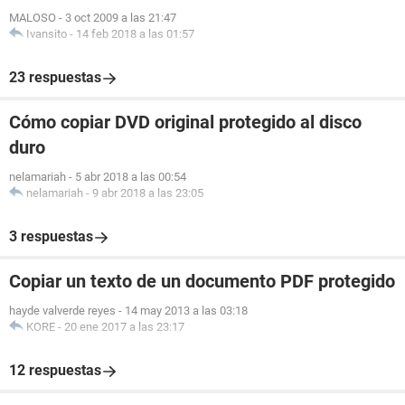
MALOSO
-
3 oct 2009 a las 21:47
Ivansito
-
14 feb 2018 a las 01:57
23 respuestas
Cómo copiar DVD original protegido al disco
duro
nelamariah
-
5 abr 2018 a las 00:54
nelamariah
-
9 abr 2018 a las 23:05
3 respuestas
Copiar un texto de un documento PDF protegido
hayde valverde reyes
-
14 may 2013 a las 03:18
KORE
-
20 ene 2017 a las 23:17
12 respuestas