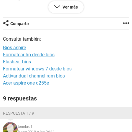
archivo de arranque y cosas así si me podeis ayudar
Ver más
muchas gracias
Compartir
Consulta también:
Bios aspire
Formatear hp desde bios
Flashear bios
Formatear windows 7 desde bios
Activar dual channel ram bios
Acer aspire one d255e
9 respuestas
RESPUESTA 1 / 9
tenebro1
8 sep 2010 a las 04:11