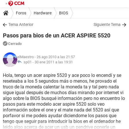
Foros
Hardware
BIOS
Tema Anterior
Siguiente Tema
Pasos para bios de un ACER ASPIRE 5520
Cerrado
elMaestro
- 26 ago 2010 a las 21:57
sp01 -
30 ene 2011 a las 19:31
Hola, tengo un acer aspire 5520 y ace poco lo encendí y se
reseteaba a los 5 segundos más o menos, he provado el
truco de la moneda calentar la moneda ta y tal pero nada
sigue igual después de muchos días mirando por internet vi
algo sobre la BIOS busqué información pero no encuentro lo
pasos para este modelo acer aspire 5520 solo veo
información sobre el one y el mate nada del 5520 así que
porfavor si me podeis ayudar diciendome los pasos que
tengo que seguir para introducir la bios en el ordenador he
leido algo acerca de acer un usb un pendrive ponerle un