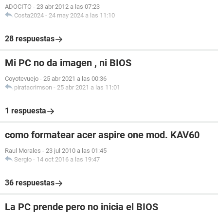
ADOCITO
-
23 abr 2012 a las 07:23
Costa2024
-
24 may 2024 a las 11:10
28 respuestas
Mi PC no da imagen , ni BIOS
Coyotevuejo
-
25 abr 2021 a las 00:36
piratacrimson
-
25 abr 2021 a las 11:01
1 respuesta
como formatear acer aspire one mod. KAV60
Raul Morales
-
23 jul 2010 a las 01:45
Sergio
-
14 oct 2016 a las 19:47
36 respuestas
La PC prende pero no inicia el BIOS