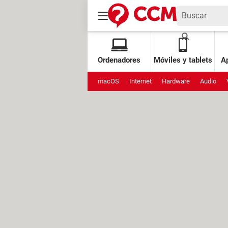
Ordenadores
Móviles y tablets
Ap
macOS
Internet
Hardware
Audio