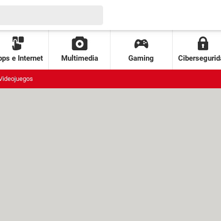
ps e Internet
Multimedia
Gaming
Cibersegurid
Videojuegos