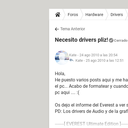
Foros
Hardware
Drivers
Tema Anterior
Necesito drivers pliz!
Cerrado
Kate
- 24 ago 2010 a las 20:54
Kate -
25 ago 2010 a las 12:51
Hola,
He puesto varios posts aqui y me h
el pc... Acabo de formatear y cuand
pc aqui .... :(
Os dejo el informe del Everest a ver 
PD: Los drivers de Audio y de la graf
--------[ EVEREST Ultimate Edition ]------------------