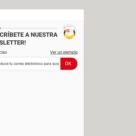
SCRÍBETE A NUESTRA
SLETTER!
cias
Ver un ejemplo