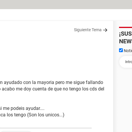
Siguiente Tema
¡SU
NEW
Noti
an ayudado con la mayoria pero me sigue fallando
o acabo me doy cuenta de que no tengo los cds del
si me podeis ayudar....
ica los tengo (Son los unicos...)
------------------------------------------------------------------