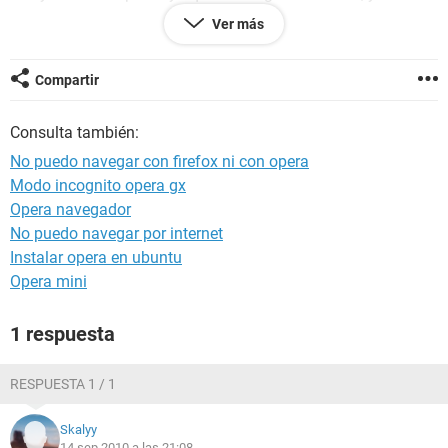
cheque el firewall pero todo sigue igual me podrian decir que
Ver más
hago, con messenger tampoco tengo problema, cheteo sin
inconvenientes es como si algo estuviera bloqueando el
acceso, no se que hacer.... ayudenme porfa...
Compartir
Consulta también:
No puedo navegar con firefox ni con opera
Modo incognito opera gx
Opera navegador
No puedo navegar por internet
Instalar opera en ubuntu
Opera mini
1 respuesta
RESPUESTA 1 / 1
Skalyy
14 sep 2010 a las 21:08