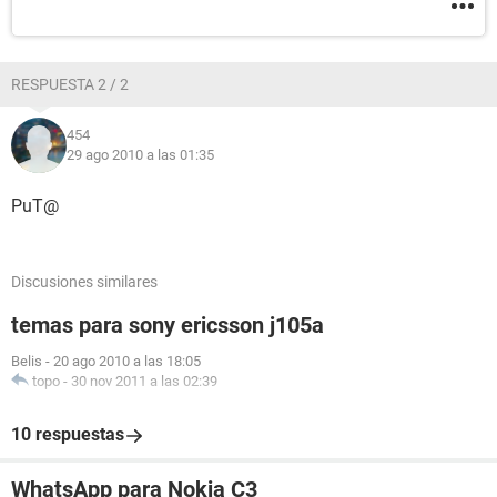
RESPUESTA 2 / 2
454
29 ago 2010 a las 01:35
PuT@
Discusiones similares
temas para sony ericsson j105a
Belis
-
20 ago 2010 a las 18:05
topo
-
30 nov 2011 a las 02:39
10 respuestas
WhatsApp para Nokia C3