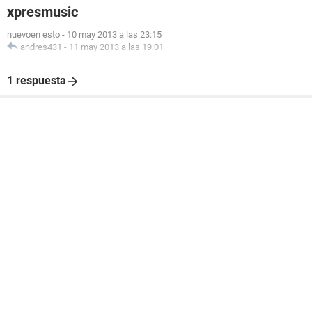
xpresmusic
nuevoen esto
-
10 may 2013 a las 23:15
andres431
-
11 may 2013 a las 19:01
1 respuesta