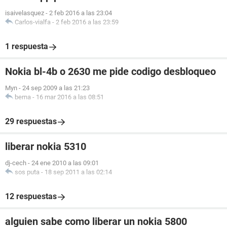
isaivelasquez
-
2 feb 2016 a las 23:04
Carlos-vialfa
-
2 feb 2016 a las 23:59
1 respuesta
Nokia bl-4b o 2630 me pide codigo desbloqueo
Myn
-
24 sep 2009 a las 21:23
berna
-
16 mar 2016 a las 08:51
29 respuestas
liberar nokia 5310
dj-cech
-
24 ene 2010 a las 09:01
sos puta
-
18 sep 2011 a las 02:14
12 respuestas
alguien sabe como liberar un nokia 5800