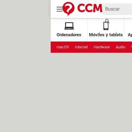
Ordenadores
Móviles y tablets
Ap
macOS
Internet
Hardware
Audio