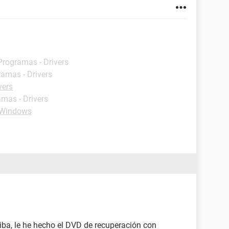
 Programas - Drivers
ramas - Drivers
vers
amas - Drivers
 Windows
ba, le he hecho el DVD de recuperación con