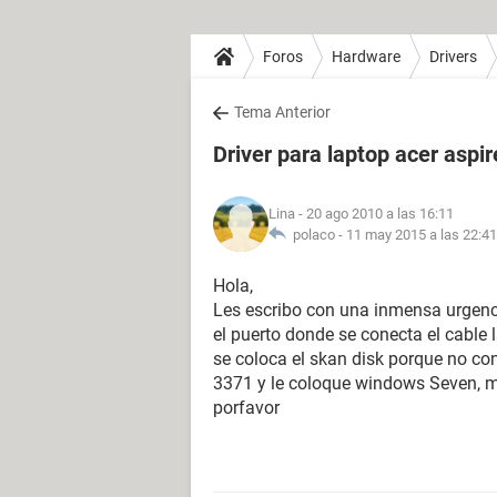
Foros
Hardware
Drivers
Tema Anterior
Driver para laptop acer aspi
Lina
- 20 ago 2010 a las 16:11
polaco -
11 may 2015 a las 22:41
Hola,
Les escribo con una inmensa urgencia
el puerto donde se conecta el cable 
se coloca el skan disk porque no con
3371 y le coloque windows Seven, m
porfavor