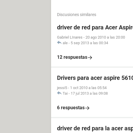
Discusiones similares
driver de red para Acer Asp
Gabriel LInares
-
20 ago 2010 a las 20:00
ale
-
5 sep 2013 a las 00:34
12 respuestas
Drivers para acer aspire 56
jessi5
-
1 oct 2010 a las 05:54
Tai
-
17 jul 2013 a las 09:08
6 respuestas
driver de red para la acer as