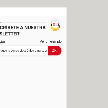
SCRÍBETE A NUESTRA
SLETTER!
cias
Ver un ejemplo