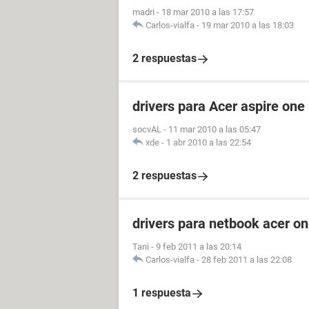
madri
-
18 mar 2010 a las 17:57
Carlos-vialfa
-
19 mar 2010 a las 18:03
2 respuestas
drivers para Acer aspire on
socvAL
-
11 mar 2010 a las 05:47
xde
-
1 abr 2010 a las 22:54
2 respuestas
drivers para netbook acer o
Tani
-
9 feb 2011 a las 20:14
Carlos-vialfa
-
28 feb 2011 a las 22:08
1 respuesta