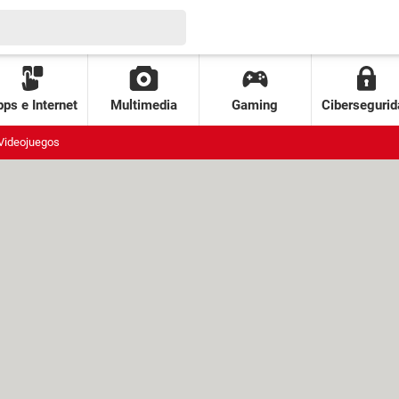
ps e Internet
Multimedia
Gaming
Cibersegurid
Videojuegos