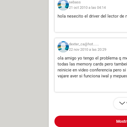
sebass
21 oct 2010 a las 04:14
hola nesecito el driver del lector d
dexter_ca@hot.......
22 nov 2010 a las 20:29
ola amigo yo tengo el problema q me
todas las memory cards pero tambei
reinicie en video conferencia pero si
vajare aver si funciona iwal y mepu
Mostr