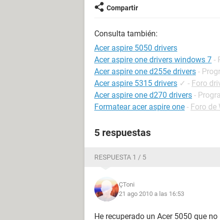
Compartir
Consulta también:
Acer aspire 5050 drivers
Acer aspire one drivers windows 7
-
Acer aspire one d255e drivers
- Prog
Acer aspire 5315 drivers
✓
-
Foro dri
Acer aspire one d270 drivers
- Progr
Formatear acer aspire one
-
Foro de
5 respuestas
RESPUESTA 1 / 5
ÇToni
21 ago 2010 a las 16:53
He recuperado un Acer 5050 que no i