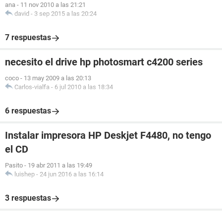
ana
-
11 nov 2010 a las 21:21
david
-
3 sep 2015 a las 20:24
7 respuestas
necesito el drive hp photosmart c4200 series
coco
-
13 may 2009 a las 20:13
Carlos-vialfa
-
6 jul 2010 a las 18:34
6 respuestas
Instalar impresora HP Deskjet F4480, no tengo
el CD
Pasito
-
19 abr 2011 a las 19:49
luishep
-
24 jun 2016 a las 16:14
3 respuestas