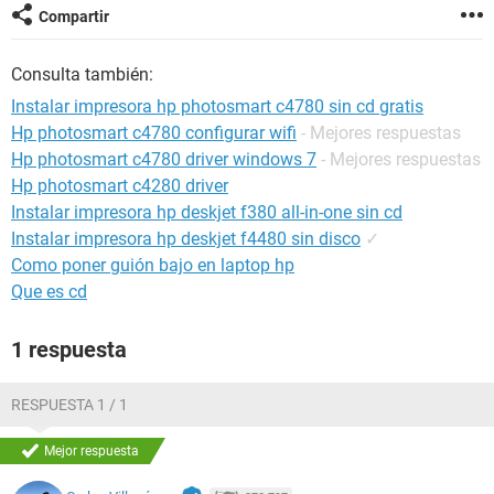
Compartir
Consulta también:
Instalar impresora hp photosmart c4780 sin cd gratis
Hp photosmart c4780 configurar wifi
- Mejores respuestas
Hp photosmart c4780 driver windows 7
- Mejores respuestas
Hp photosmart c4280 driver
Instalar impresora hp deskjet f380 all-in-one sin cd
Instalar impresora hp deskjet f4480 sin disco
✓
Como poner guión bajo en laptop hp
Que es cd
1 respuesta
RESPUESTA 1 / 1
Mejor respuesta