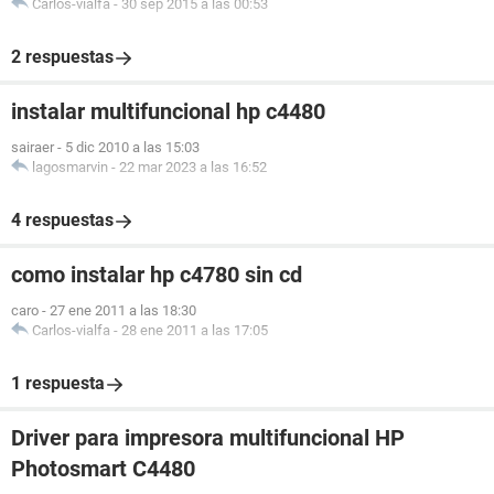
Carlos-vialfa
-
30 sep 2015 a las 00:53
2 respuestas
instalar multifuncional hp c4480
sairaer
-
5 dic 2010 a las 15:03
lagosmarvin
-
22 mar 2023 a las 16:52
4 respuestas
como instalar hp c4780 sin cd
caro
-
27 ene 2011 a las 18:30
Carlos-vialfa
-
28 ene 2011 a las 17:05
1 respuesta
Driver para impresora multifuncional HP
Photosmart C4480