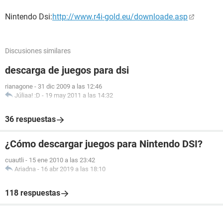
Nintendo Dsi:
http://www.r4i-gold.eu/downloade.asp
Discusiones similares
descarga de juegos para dsi
rianagone
-
31 dic 2009 a las 12:46
Júliaa! :D
-
19 may 2011 a las 14:32
36 respuestas
¿Cómo descargar juegos para Nintendo DSI?
cuautli
-
15 ene 2010 a las 23:42
Ariadna
-
16 abr 2019 a las 18:10
118 respuestas