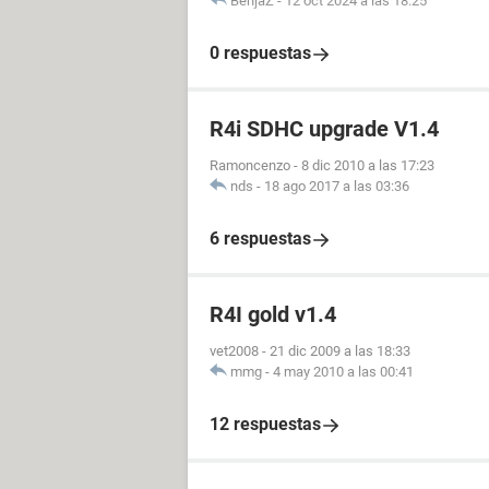
BenjaZ
-
12 oct 2024 a las 18:25
0 respuestas
R4i SDHC upgrade V1.4
Ramoncenzo
-
8 dic 2010 a las 17:23
nds
-
18 ago 2017 a las 03:36
6 respuestas
R4I gold v1.4
vet2008
-
21 dic 2009 a las 18:33
mmg
-
4 may 2010 a las 00:41
12 respuestas