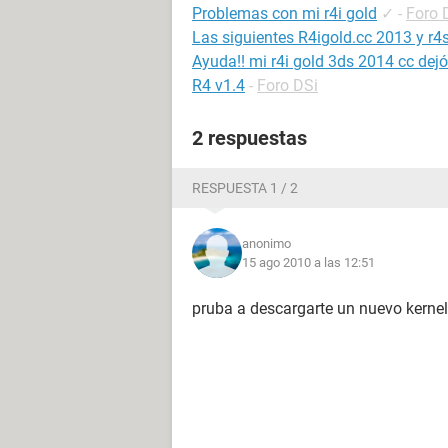
Problemas con mi r4i gold
✓
-
Foro 
Las siguientes R4igold.cc 2013 y r4
Ayuda!! mi r4i gold 3ds 2014 cc dej
R4 v1.4
-
Foro DSi
2 respuestas
RESPUESTA 1 / 2
anonimo
15 ago 2010 a las 12:51
pruba a descargarte un nuevo kernel