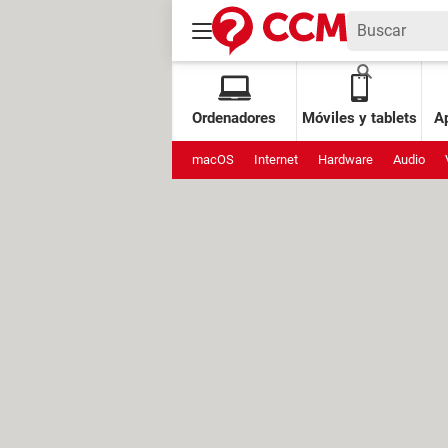
Ordenadores
Móviles y tablets
Ap
macOS
Internet
Hardware
Audio