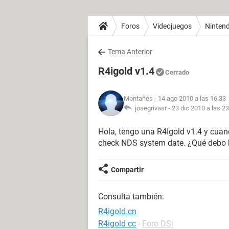
Foros
Videojuegos
Nintend
Tema Anterior
R4igold v1.4
Cerrado
Montañés
- 14 ago 2010 a las 16:33
josegrivasr -
23 dic 2010 a las 2
Hola, tengo una R4Igold v1.4 y cuan
check NDS system date. ¿Qué debo h
Compartir
Consulta también:
R4igold.cn
R4igold cc
-
Foro DSi