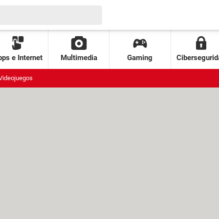
ps e Internet
Multimedia
Gaming
Cibersegurid
Videojuegos