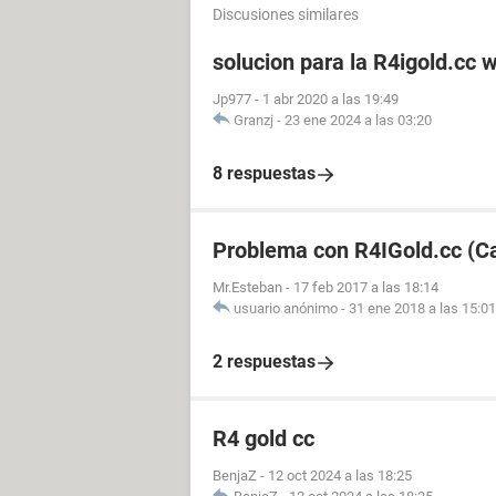
Discusiones similares
solucion para la R4igold.cc 
Jp977
-
1 abr 2020 a las 19:49
Granzj
-
23 ene 2024 a las 03:20
8 respuestas
Problema con R4IGold.cc (C
Mr.Esteban
-
17 feb 2017 a las 18:14
usuario anónimo
-
31 ene 2018 a las 15:01
2 respuestas
R4 gold cc
BenjaZ
-
12 oct 2024 a las 18:25