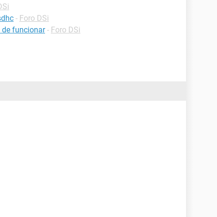
DSi
sdhc
-
Foro DSi
ó de funcionar
-
Foro DSi