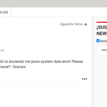
o DSi
Siguiente Tema
¡SU
NEW
Noti
3:55
do la enciendo me pone system date error! Please
acer?. Gracias.