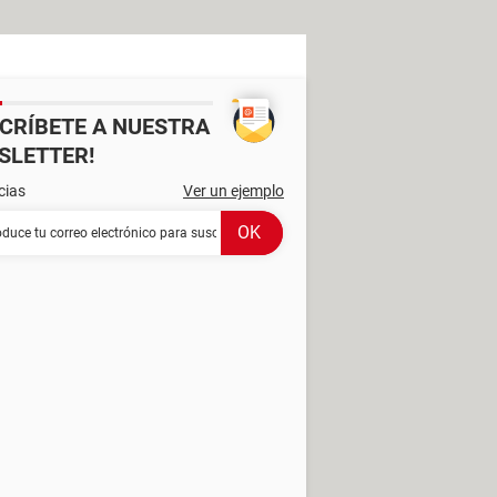
SCRÍBETE A NUESTRA
SLETTER!
cias
Ver un ejemplo