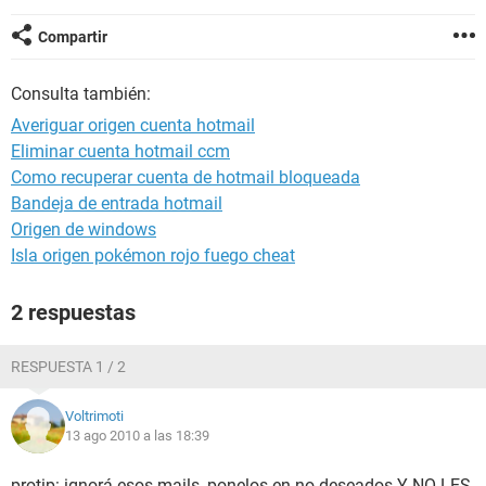
Compartir
Consulta también:
Averiguar origen cuenta hotmail
Eliminar cuenta hotmail ccm
Como recuperar cuenta de hotmail bloqueada
Bandeja de entrada hotmail
Origen de windows
Isla origen pokémon rojo fuego cheat
2 respuestas
RESPUESTA 1 / 2
Voltrimoti
13 ago 2010 a las 18:39
protip: ignorá esos mails, ponelos en no deseados Y NO LES