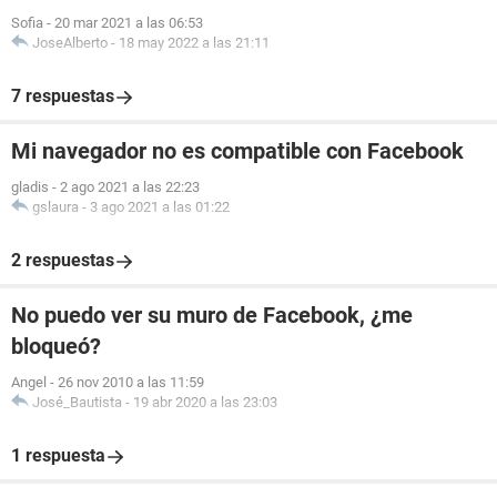
Sofia
-
20 mar 2021 a las 06:53
JoseAlberto
-
18 may 2022 a las 21:11
7 respuestas
Mi navegador no es compatible con Facebook
gladis
-
2 ago 2021 a las 22:23
gslaura
-
3 ago 2021 a las 01:22
2 respuestas
No puedo ver su muro de Facebook, ¿me
bloqueó?
Angel
-
26 nov 2010 a las 11:59
José_Bautista
-
19 abr 2020 a las 23:03
1 respuesta